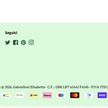
Seguici
Twitter
Facebook
Pinterest
Instagram
t © 2026,
Gabrielloni Elisabetta
- C.F.: GBR LBT 65A65 F454S - P.IVA IT01
Modalità
di